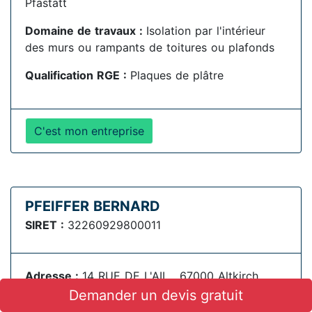
Pfastatt
Domaine de travaux :
Isolation par l'intérieur
des murs ou rampants de toitures ou plafonds
Qualification RGE :
Plaques de plâtre
C'est mon entreprise
PFEIFFER BERNARD
SIRET :
32260929800011
Adresse :
14 RUE DE L'AIL , 67000 Altkirch
Demander un devis gratuit
Domaine de travaux :
Architecte