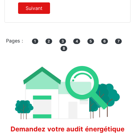
Suivant
Pages :
1
2
3
4
5
6
7
8
Demandez votre audit énergétique