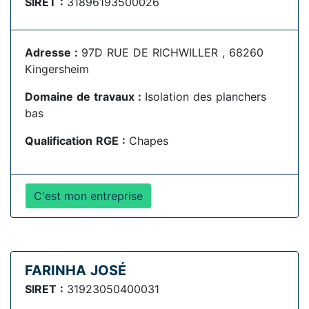
SIRET :
31896193500026
Adresse :
97D RUE DE RICHWILLER , 68260
Kingersheim
Domaine de travaux :
Isolation des planchers
bas
Qualification RGE :
Chapes
C'est mon entreprise
FARINHA JOSÉ
SIRET :
31923050400031