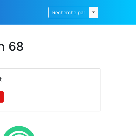
Toggle dropdown
Recherche par
h 68
t