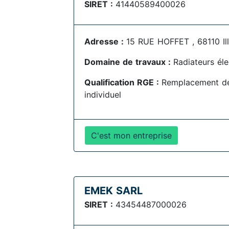
SIRET :
41440589400026
Adresse :
15 RUE HOFFET , 68110 Il
Domaine de travaux :
Radiateurs éle
Qualification RGE :
Remplacement de
individuel
C'est mon entreprise
EMEK SARL
SIRET :
43454487000026