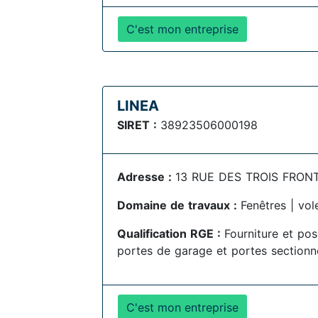
C'est mon entreprise
LINEA
SIRET :
38923506000198
Adresse :
13 RUE DES TROIS FRONTI
Domaine de travaux :
Fenêtres | vol
Qualification RGE :
Fourniture et pose
portes de garage et portes sectionnel
C'est mon entreprise