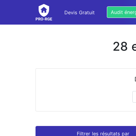
Audit éner
Devis Gratuit
28 
Prénom
Nom
Filtrer les résultats par