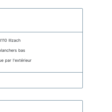
10 Illzach
planchers bas
ue par l'extérieur