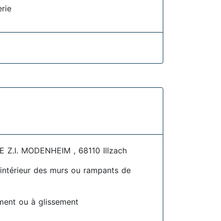
erie
Z.I. MODENHEIM , 68110 Illzach
l'intérieur des murs ou rampants de
ment ou à glissement