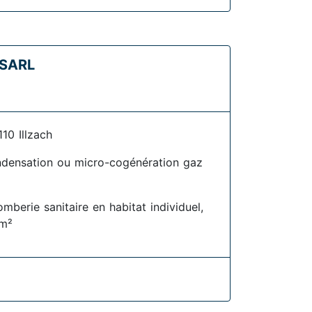
 SARL
0 Illzach
densation ou micro-cogénération gaz
omberie sanitaire en habitat individuel,
 m²