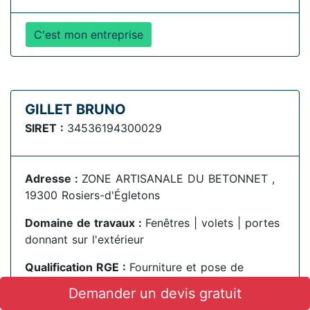
C'est mon entreprise
GILLET BRUNO
SIRET :
34536194300029
Adresse :
ZONE ARTISANALE DU BETONNET ,
19300 Rosiers-d'Égletons
Domaine de travaux :
Fenêtres | volets | portes
donnant sur l'extérieur
Qualification RGE :
Fourniture et pose de
menuiseries extérieures en maison individuelle,
Demander un devis gratuit
petit collectif et petit tertiaire