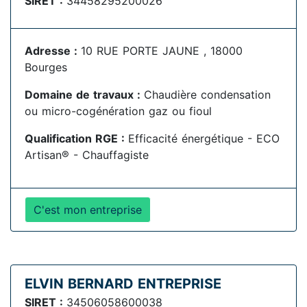
SIRET :
34458295200026
Adresse :
10 RUE PORTE JAUNE , 18000
Bourges
Domaine de travaux :
Chaudière condensation
ou micro-cogénération gaz ou fioul
Qualification RGE :
Efficacité énergétique - ECO
Artisan® - Chauffagiste
C'est mon entreprise
ELVIN BERNARD ENTREPRISE
SIRET :
34506058600038