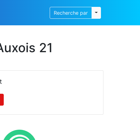
Toggle dropdown
Recherche par
Auxois 21
t