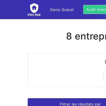
Audit éner
Devis Gratuit
8 entrep
Prénom
Nom
Filtrer les résultats par