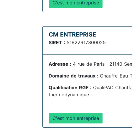
C'est mon entreprise
CM ENTREPRISE
SIRET :
51922917300025
Adresse :
4 rue de Paris , 21140 Se
Domaine de travaux :
Chauffe-Eau 
Qualification RGE :
QualiPAC Chauff
thermodynamique
C'est mon entreprise