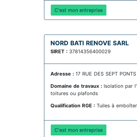
C'est mon entreprise
NORD BATI RENOVE SARL
SIRET :
37814356400029
Adresse :
17 RUE DES SEPT PONTS 
Domaine de travaux :
Isolation par 
toitures ou plafonds
Qualification RGE :
Tuiles à emboîte
C'est mon entreprise