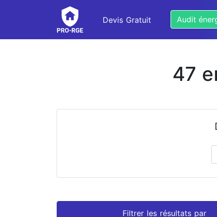
Audit éner
Devis Gratuit
47 e
Prénom
Nom
Filtrer les résultats par