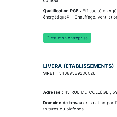
ou fioul
Qualification RGE :
Efficacité énerg
énergétique® - Chauffage, ventilation
C'est mon entreprise
LIVERA (ETABLISSEMENTS)
SIRET :
34389589200028
Adresse :
43 RUE DU COLLÈGE , 59
Domaine de travaux :
Isolation par 
toitures ou plafonds