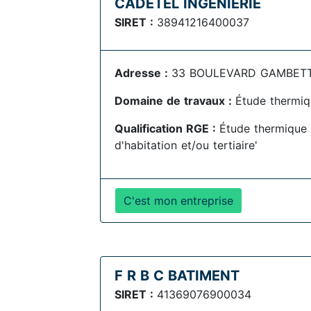
CADETEL INGENIERIE
SIRET :
38941216400037
Adresse :
33 BOULEVARD GAMBETTA
Domaine de travaux :
Étude thermiq
Qualification RGE :
Étude thermique r
d'habitation et/ou tertiaire'
C'est mon entreprise
F R B C BATIMENT
SIRET :
41369076900034