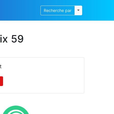
Toggle dropdown
Recherche par
ix 59
t