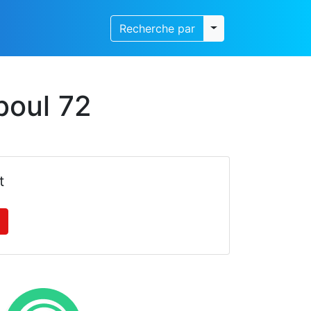
Toggle dropdown
Recherche par
boul 72
t