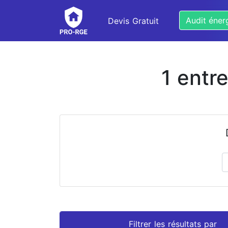
Audit éner
Devis Gratuit
1 entr
Prénom
Nom
Filtrer les résultats par