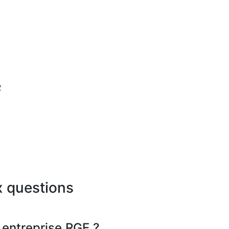
2
x questions
 entreprise RGE ?