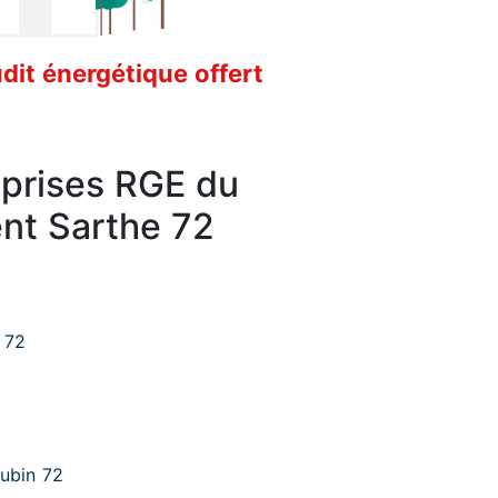
it énergétique offert
eprises RGE du
nt Sarthe 72
 72
Aubin 72