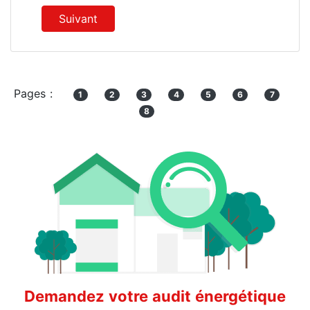
Suivant
Pages :
1
2
3
4
5
6
7
8
Demandez votre audit énergétique