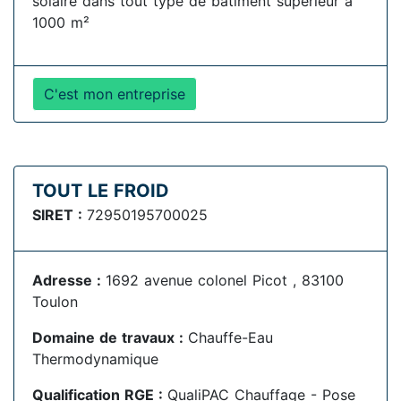
solaire dans tout type de bâtiment supérieur à
1000 m²
C'est mon entreprise
TOUT LE FROID
SIRET :
72950195700025
Adresse :
1692 avenue colonel Picot , 83100
Toulon
Domaine de travaux :
Chauffe-Eau
Thermodynamique
Qualification RGE :
QualiPAC Chauffage - Pose