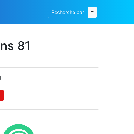
Toggle dropdown
Recherche par
ns 81
t