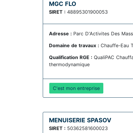
MGC FLO
SIRET :
48895301900053
Adresse :
Parc D'Activites Des Mas
Domaine de travaux :
Chauffe-Eau 
Qualification RGE :
QualiPAC Chauff
thermodynamique
C'est mon entreprise
MENUISERIE SPASOV
SIRET :
50362581600023