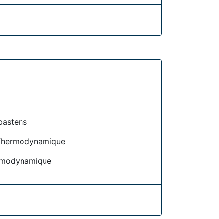
bastens
Thermodynamique
rmodynamique