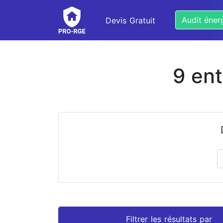
Audit éner
Devis Gratuit
9 en
Prénom
Nom
Filtrer les résultats par