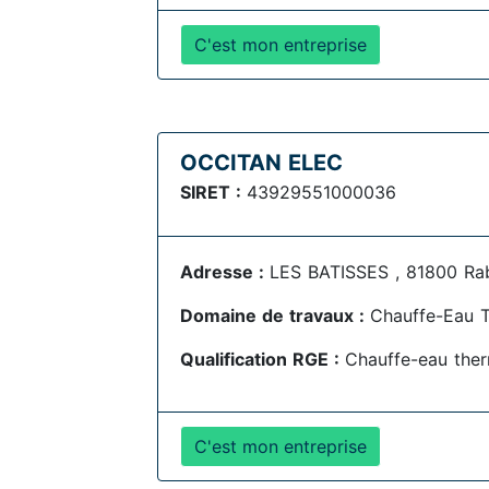
C'est mon entreprise
OCCITAN ELEC
SIRET :
43929551000036
Adresse :
LES BATISSES , 81800 Ra
Domaine de travaux :
Chauffe-Eau 
Qualification RGE :
Chauffe-eau the
C'est mon entreprise