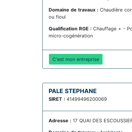
Domaine de travaux :
Chaudière con
ou fioul
Qualification RGE :
Chauffage + - Po
micro-cogénération
C'est mon entreprise
PALE STEPHANE
SIRET :
41499496200069
Adresse :
17 QUAI DES ESCOUSSIER