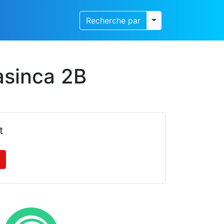
Toggle dropdown
Recherche par
asinca 2B
t