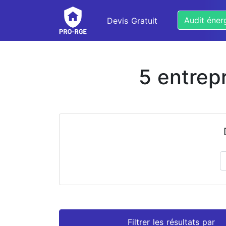
Audit éner
Devis Gratuit
5 entrep
Prénom
Nom
Filtrer les résultats par