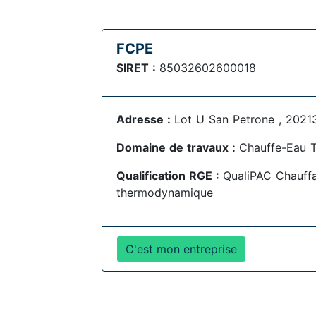
FCPE
SIRET :
85032602600018
Adresse :
Lot U San Petrone , 2021
Domaine de travaux :
Chauffe-Eau 
Qualification RGE :
QualiPAC Chauff
thermodynamique
C'est mon entreprise