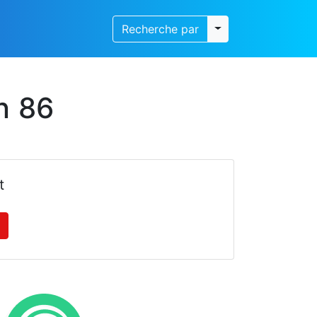
Toggle dropdown
Recherche par
n 86
t