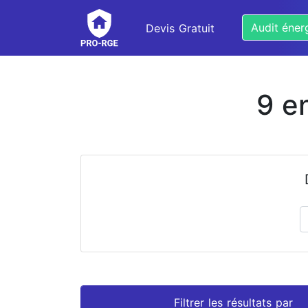
Audit éner
Devis Gratuit
9 e
Prénom
Nom
Filtrer les résultats par