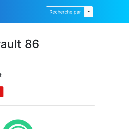
Toggle dropdown
Recherche par
ault 86
t