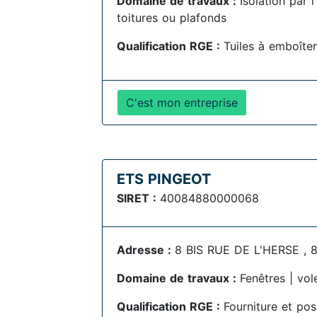
Domaine de travaux :
Isolation par 
toitures ou plafonds
Qualification RGE :
Tuiles à emboîte
C'est mon entreprise
ETS PINGEOT
SIRET :
40084880000068
Adresse :
8 BIS RUE DE L'HERSE , 8
Domaine de travaux :
Fenêtres | vol
Qualification RGE :
Fourniture et po