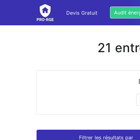
Audit éner
Devis Gratuit
21 ent
Prénom
Nom
Filtrer les résultats par