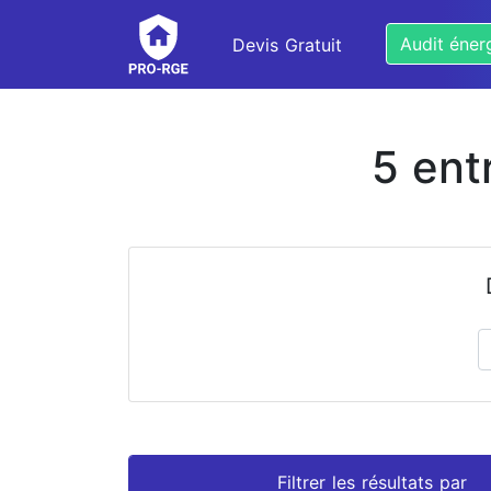
Audit éner
Devis Gratuit
5 ent
Prénom
Nom
Filtrer les résultats par