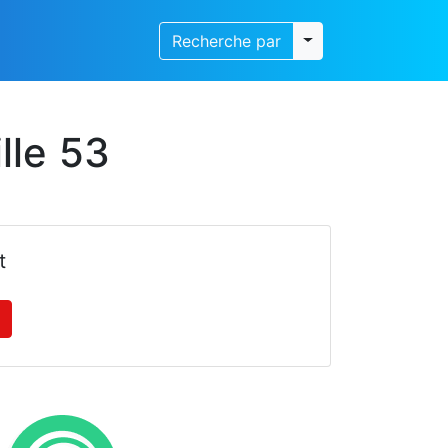
Toggle dropdown
Recherche par
lle 53
t