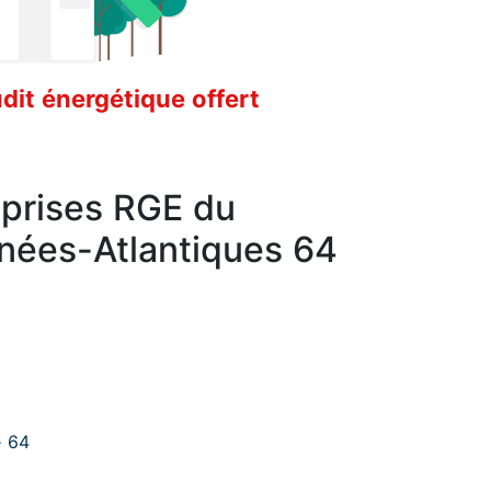
it énergétique offert
eprises RGE du
nées-Atlantiques 64
e 64