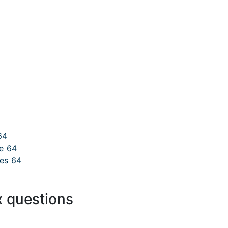
64
le 64
ues 64
x questions