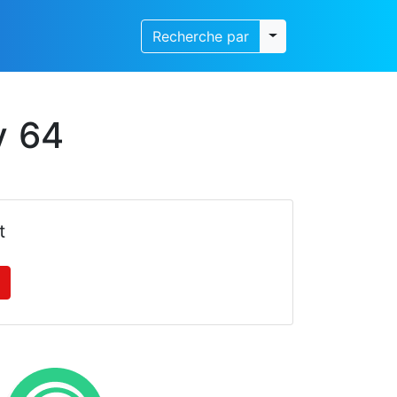
Toggle dropdown
Recherche par
y 64
t