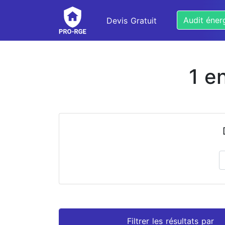
Audit éner
Devis Gratuit
1 e
Prénom
Nom
Filtrer les résultats par