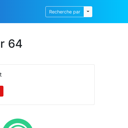
Toggle dropdown
Recherche par
r 64
t