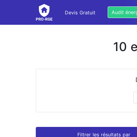
Audit éner
Devis Gratuit
10 
Prénom
Nom
Filtrer les résultats par