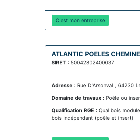
C'est mon entreprise
ATLANTIC POELES CHEMIN
SIRET :
50042802400037
Adresse :
Rue D'Arsonval , 64230 L
Domaine de travaux :
Poêle ou inser
Qualification RGE :
Qualibois module
bois indépendant (poêle et insert)