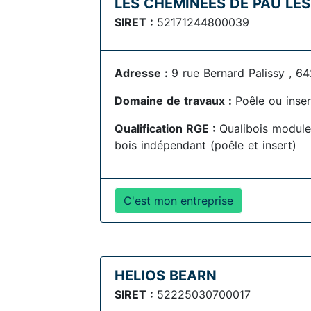
LES CHEMINEES DE PAU LE
SIRET :
52171244800039
Adresse :
9 rue Bernard Palissy , 6
Domaine de travaux :
Poêle ou inser
Qualification RGE :
Qualibois module
bois indépendant (poêle et insert)
C'est mon entreprise
HELIOS BEARN
SIRET :
52225030700017