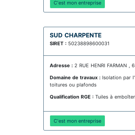
C'est mon entreprise
SUD CHARPENTE
SIRET :
50238898600031
Adresse :
2 RUE HENRI FARMAN , 6
Domaine de travaux :
Isolation par 
toitures ou plafonds
Qualification RGE :
Tuiles à emboîte
C'est mon entreprise