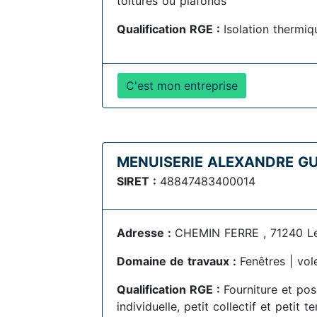
toitures ou plafonds
Qualification RGE :
Isolation thermiqu
C'est mon entreprise
MENUISERIE ALEXANDRE GU
SIRET :
48847483400014
Adresse :
CHEMIN FERRE , 71240 L
Domaine de travaux :
Fenêtres | vol
Qualification RGE :
Fourniture et po
individuelle, petit collectif et petit te