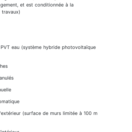
gement, et est conditionnée à la
 travaux)
 PVT eau (système hybride photovoltaïque
ches
ranulés
uelle
tomatique
'extérieur (surface de murs limitée à 100 m