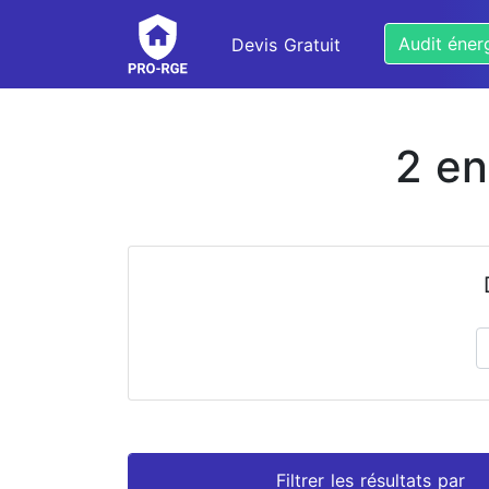
Audit éner
Devis Gratuit
2 en
Prénom
Nom
Filtrer les résultats par