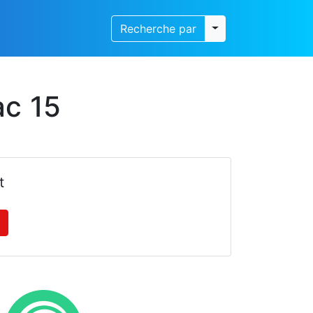
Toggle dropdown
Recherche par
ac 15
t