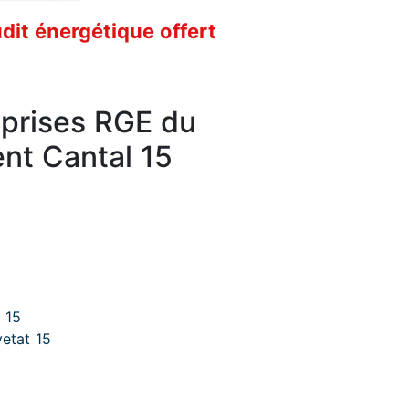
it énergétique offert
eprises RGE du
nt Cantal 15
5
 15
etat 15