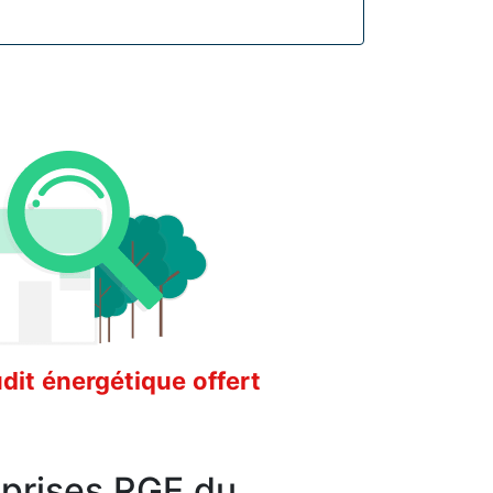
it énergétique offert
eprises RGE du