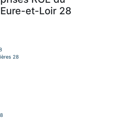
Eure-et-Loir 28
8
ières 28
28