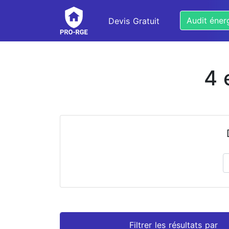
Audit éner
Devis Gratuit
4 
Prénom
Nom
Filtrer les résultats par