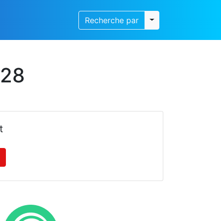
Toggle dropdown
Recherche par
 28
t