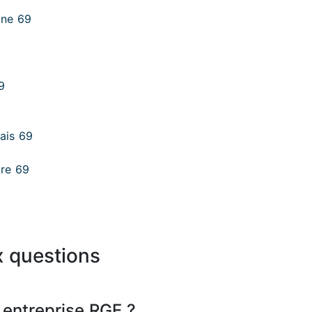
ône 69
9
lais 69
ure 69
x questions
 entreprise RGE ?