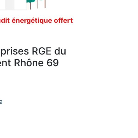
it énergétique offert
eprises RGE du
nt Rhône 69
9