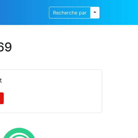
Toggle dropdown
Recherche par
69
t