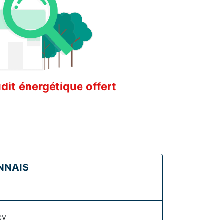
it énergétique offert
NNAIS
cy