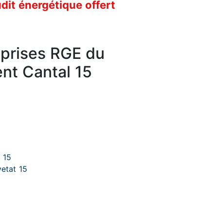
it énergétique offert
eprises RGE du
nt Cantal 15
5
 15
etat 15