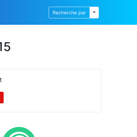
Toggle dropdown
Recherche par
15
t