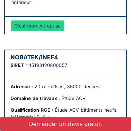
l'intérieur
C'est mon entreprise
NOBATEK/INEF4
SIRET :
45193120800057
Adresse :
20 rue d'Isly , 35000 Rennes
Domaine de travaux :
Étude ACV
Qualification RGE :
Étude ACV bâtiments neufs
(référentiel E+C-)
Demander un devis gratuit