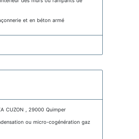
l'intérieur des murs ou rampants de
açonnerie et en béton armé
ZA CUZON , 29000 Quimper
densation ou micro-cogénération gaz