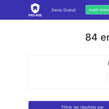
Audit éner
Devis Gratuit
84 e
Prénom
Nom
Filtrer les résultats par