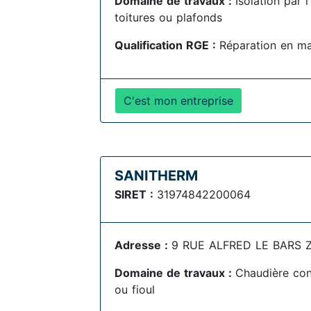
Domaine de travaux :
Isolation par 
toitures ou plafonds
Qualification RGE :
Réparation en m
C'est mon entreprise
SANITHERM
SIRET :
31974842200064
Adresse :
9 RUE ALFRED LE BARS 
Domaine de travaux :
Chaudière con
ou fioul