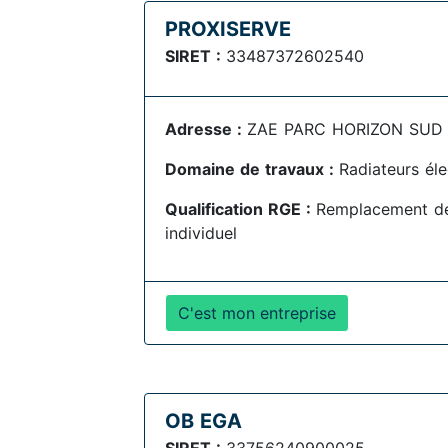
PROXISERVE
SIRET :
33487372602540
Adresse :
ZAE PARC HORIZON SUD R
Domaine de travaux :
Radiateurs éle
Qualification RGE :
Remplacement de
individuel
C'est mon entreprise
OB EGA