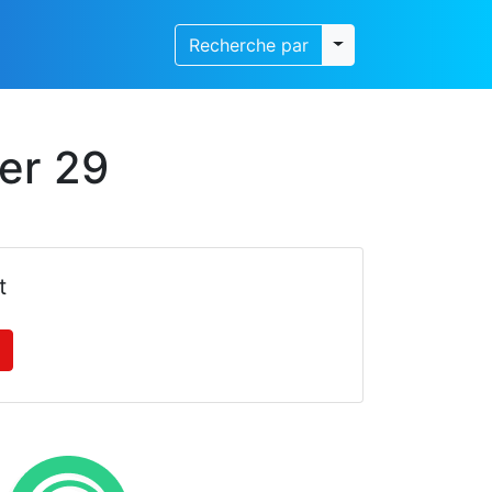
Toggle dropdown
Recherche par
er 29
t