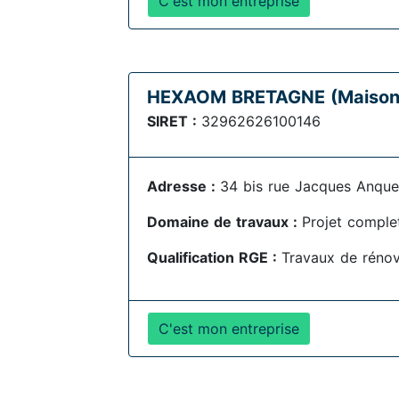
C'est mon entreprise
HEXAOM BRETAGNE (Maisons 
SIRET :
32962626100146
Adresse :
34 bis rue Jacques Anqu
Domaine de travaux :
Projet comple
Qualification RGE :
Travaux de rénov
C'est mon entreprise