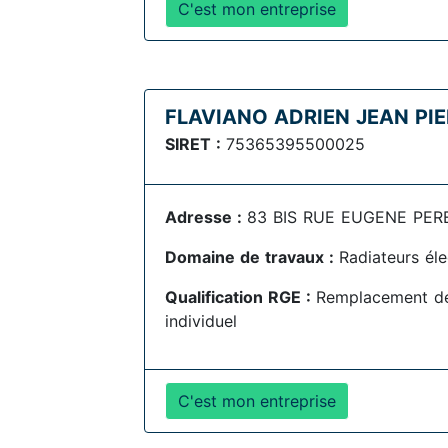
C'est mon entreprise
FLAVIANO ADRIEN JEAN PI
SIRET :
75365395500025
Adresse :
83 BIS RUE EUGENE PEREI
Domaine de travaux :
Radiateurs éle
Qualification RGE :
Remplacement de
individuel
C'est mon entreprise