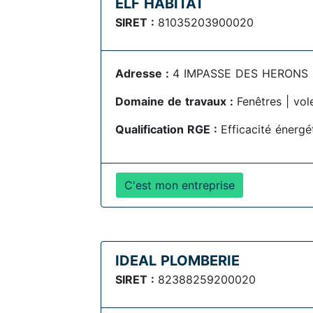
ELF HABITAT
SIRET :
81035203900020
Adresse :
4 IMPASSE DES HERONS , 
Domaine de travaux :
Fenêtres | vol
Qualification RGE :
Efficacité énerg
C'est mon entreprise
IDEAL PLOMBERIE
SIRET :
82388259200020