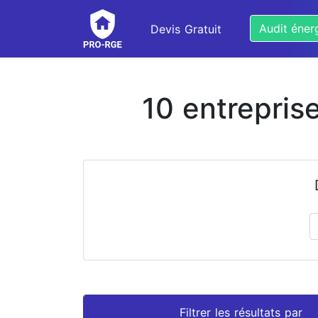
Audit éner
Devis Gratuit
10 entrepris
Prénom
Nom
Filtrer les résultats par