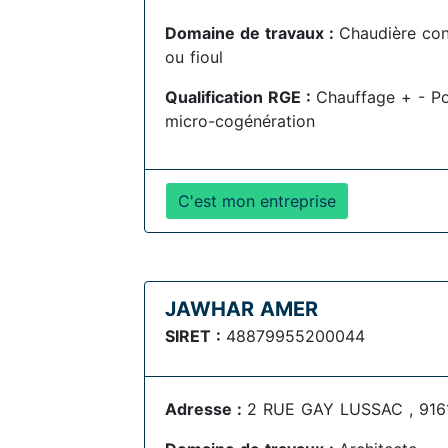
Domaine de travaux :
Chaudière con
ou fioul
Qualification RGE :
Chauffage + - Po
micro-cogénération
C'est mon entreprise
JAWHAR AMER
SIRET :
48879955200044
Adresse :
2 RUE GAY LUSSAC , 9161