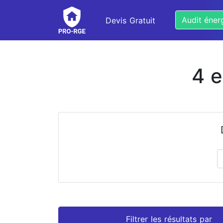
Audit éner
Devis Gratuit
4 e
Prénom
Nom
Filtrer les résultats par