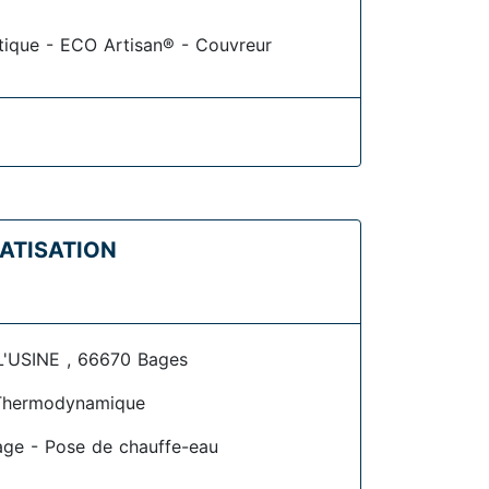
étique - ECO Artisan® - Couvreur
MATISATION
 L'USINE , 66670 Bages
Thermodynamique
age - Pose de chauffe-eau