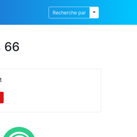
Toggle dropdown
Recherche par
s 66
t