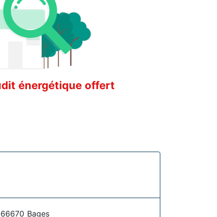
it énergétique offert
 66670 Bages