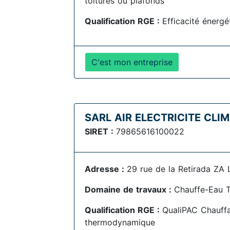
toitures ou plafonds
Qualification RGE :
Efficacité énerg
C'est mon entreprise
SARL AIR ELECTRICITE CLI
SIRET :
79865616100022
Adresse :
29 rue de la Retirada ZA
Domaine de travaux :
Chauffe-Eau 
Qualification RGE :
QualiPAC Chauff
thermodynamique