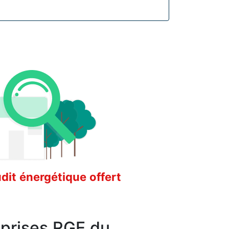
it énergétique offert
eprises RGE du