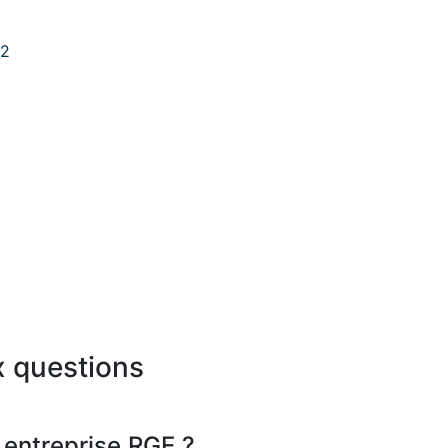
62
x questions
 entreprise RGE ?