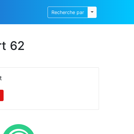
Toggle dropdown
Recherche par
rt 62
t