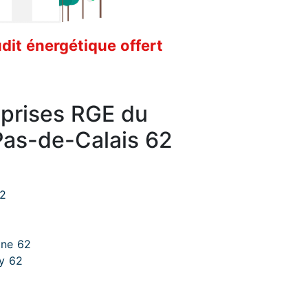
it énergétique offert
eprises RGE du
as-de-Calais 62
62
gne 62
gy 62