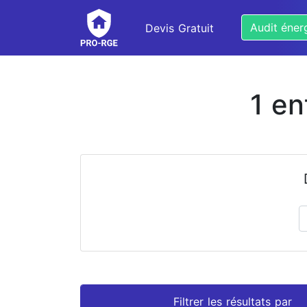
Audit éner
Devis Gratuit
1 en
Prénom
Nom
Filtrer les résultats par