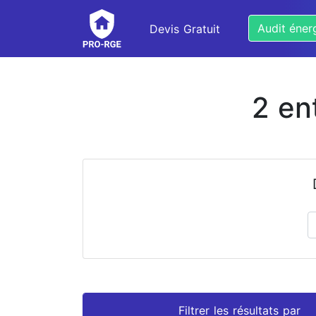
Audit éner
Devis Gratuit
2 en
Prénom
Nom
Filtrer les résultats par