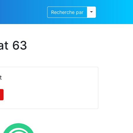
Toggle dropdown
Recherche par
at 63
t