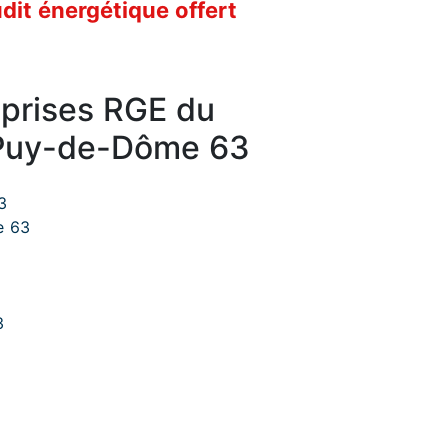
it énergétique offert
eprises RGE du
Puy-de-Dôme 63
3
e 63
3