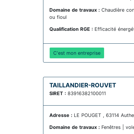
Domaine de travaux :
Chaudière con
ou fioul
Qualification RGE :
Efficacité énerg
C'est mon entreprise
TAILLANDIER-ROUVET
SIRET :
83916382100011
Adresse :
LE POUGET , 63114 Authe
Domaine de travaux :
Fenêtres | vol