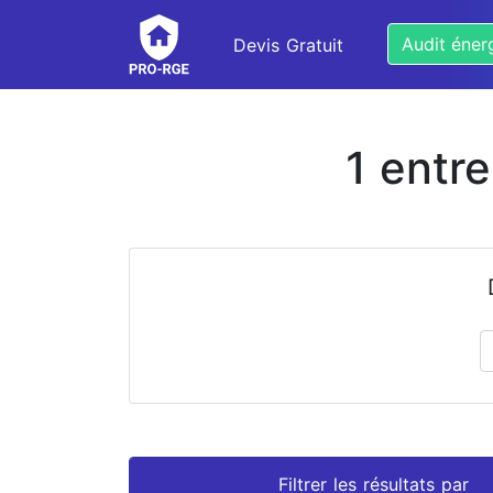
Audit éner
Devis Gratuit
1 entr
Prénom
Nom
Filtrer les résultats par