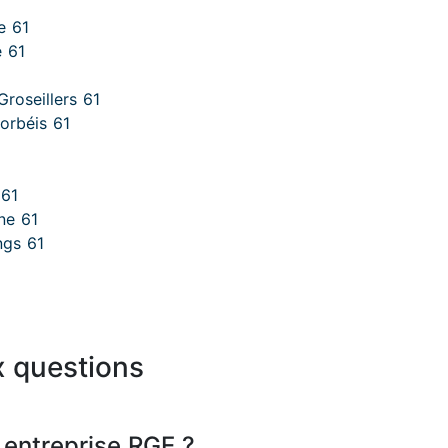
e 61
e 61
roseillers 61
orbéis 61
 61
ne 61
ngs 61
x questions
 entreprise RGE ?