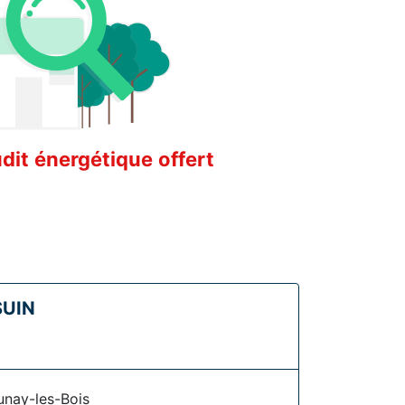
it énergétique offert
SUIN
unay-les-Bois