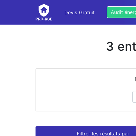
Audit éner
Devis Gratuit
3 en
Prénom
Nom
Filtrer les résultats par