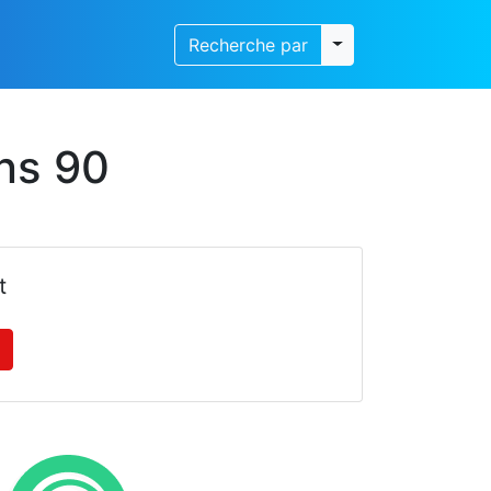
Toggle dropdown
Recherche par
ns 90
t