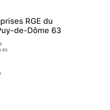
eprises RGE du
Puy-de-Dôme 63
3
e 63
3