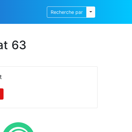
Toggle dropdown
Recherche par
at 63
t