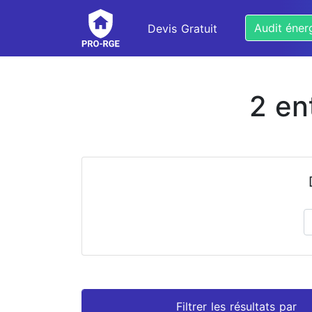
Audit éner
Devis Gratuit
2 en
Prénom
Nom
Filtrer les résultats par