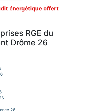
it énergétique offert
eprises RGE du
nt Drôme 26
6
26
6
26
lence 26