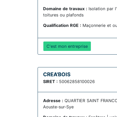
Domaine de travaux :
Isolation par 
toitures ou plafonds
Qualification RGE :
Maçonnerie et o
C'est mon entreprise
CREA'BOIS
SIRET :
50062858100026
Adresse :
QUARTIER SAINT FRANCO
Aouste-sur-Sye