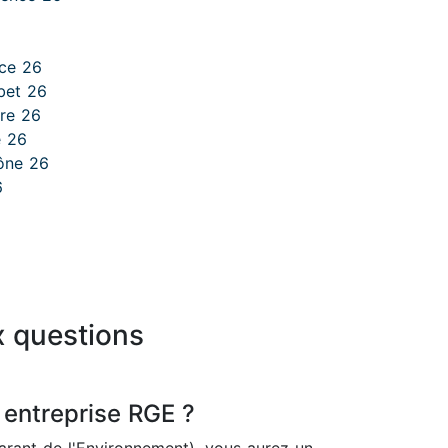
nce 26
bet 26
ère 26
e 26
ône 26
6
x questions
 entreprise RGE ?