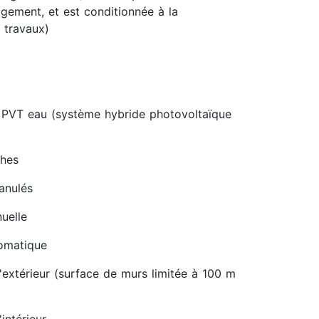
gement, et est conditionnée à la
 travaux)
 PVT eau (système hybride photovoltaïque
ches
ranulés
uelle
tomatique
'extérieur (surface de murs limitée à 100 m