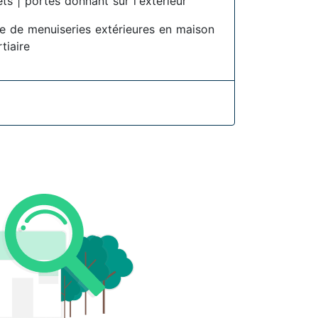
ets | portes donnant sur l'extérieur
se de menuiseries extérieures en maison
rtiaire