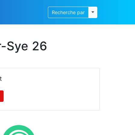
Toggle dropdown
Recherche par
r-Sye 26
t