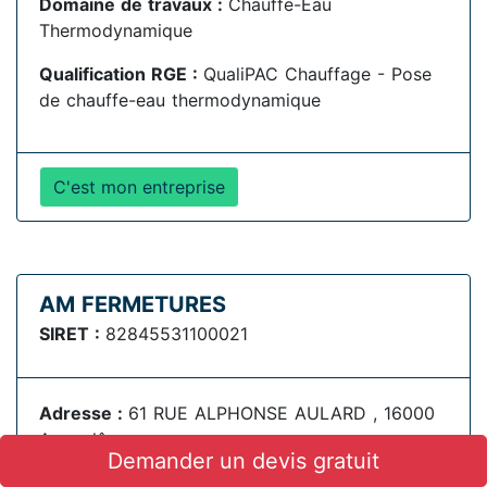
Domaine de travaux :
Chauffe-Eau
Thermodynamique
Qualification RGE :
QualiPAC Chauffage - Pose
de chauffe-eau thermodynamique
C'est mon entreprise
AM FERMETURES
SIRET :
82845531100021
Adresse :
61 RUE ALPHONSE AULARD , 16000
Angoulême
Demander un devis gratuit
Domaine de travaux :
Fenêtres | volets | portes