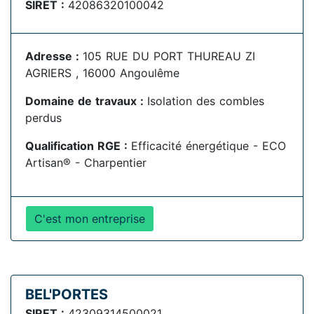
SIRET :
42086320100042
Adresse :
105 RUE DU PORT THUREAU ZI
AGRIERS , 16000 Angoulême
Domaine de travaux :
Isolation des combles
perdus
Qualification RGE :
Efficacité énergétique - ECO
Artisan® - Charpentier
C'est mon entreprise
BEL'PORTES
SIRET :
42309314500021