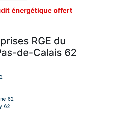
it énergétique offert
eprises RGE du
as-de-Calais 62
62
gne 62
gy 62