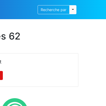
Toggle dropdown
Recherche par
es 62
t