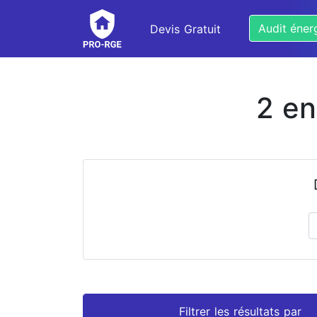
Audit éner
Devis Gratuit
2 en
Prénom
Nom
Filtrer les résultats par