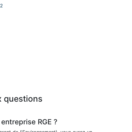
62
x questions
 entreprise RGE ?