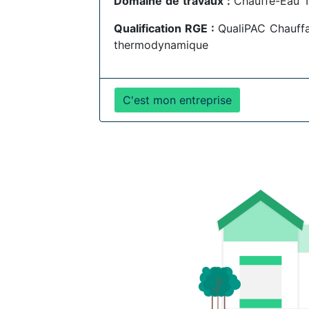
Domaine de travaux :
Chauffe-Eau 
Qualification RGE :
QualiPAC Chauff
thermodynamique
C'est mon entreprise