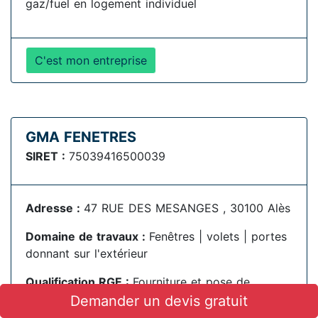
gaz/fuel en logement individuel
C'est mon entreprise
GMA FENETRES
SIRET :
75039416500039
Adresse :
47 RUE DES MESANGES , 30100 Alès
Domaine de travaux :
Fenêtres | volets | portes
donnant sur l'extérieur
Qualification RGE :
Fourniture et pose de
menuiseries extérieures en maison individuelle,
Demander un devis gratuit
petit collectif et petit tertiaire