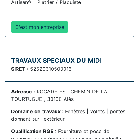
Artisan® - Plâtrier / Plaquiste
C'est mon entreprise
TRAVAUX SPECIAUX DU MIDI
SIRET :
52520310500016
Adresse :
ROCADE EST CHEMIN DE LA
TOURTUGUE , 30100 Alès
Domaine de travaux :
Fenêtres | volets | portes
donnant sur l'extérieur
Qualification RGE :
Fourniture et pose de
menuiseries extérieures en maison individuelle,